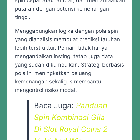
spin cepat atau lambat, dan memanfaatkan
putaran dengan potensi kemenangan
tinggi.
Menggabungkan logika dengan pola spin
yang dianalisis membuat prediksi taruhan
lebih terstruktur. Pemain tidak hanya
mengandalkan insting, tetapi juga data
yang sudah dikumpulkan. Strategi berbasis
pola ini meningkatkan peluang
kemenangan sekaligus membantu
mengontrol risiko modal.
Baca Juga:
Panduan
Spin Kombinasi Gila
Di Slot Royal Coins 2