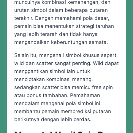
munculnya kombinasi kemenangan, dan
urutan simbol dalam beberapa putaran
terakhir. Dengan memahami pola dasar,
pemain bisa menentukan strategi taruhan
yang lebih terarah dan tidak hanya
mengandalkan keberuntungan semata.
Selain itu, mengenali simbol khusus seperti
wild dan scatter sangat penting. Wild dapat
menggantikan simbol lain untuk
menciptakan kombinasi menang,
sedangkan scatter bisa memicu free spin
atau bonus tambahan. Pemahaman
mendalam mengenai pola simbol ini
membantu pemain memprediksi putaran
berikutnya dengan lebih cerdas.