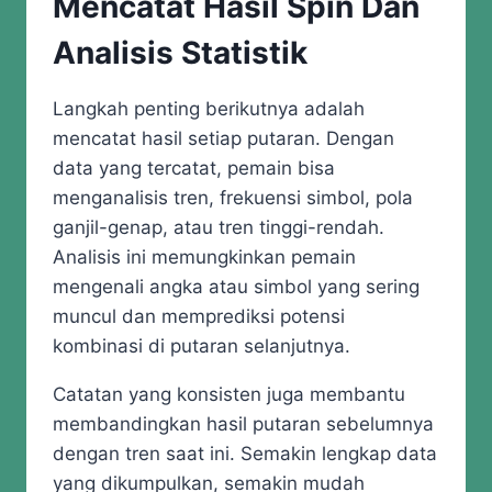
Mencatat Hasil Spin Dan
Analisis Statistik
Langkah penting berikutnya adalah
mencatat hasil setiap putaran. Dengan
data yang tercatat, pemain bisa
menganalisis tren, frekuensi simbol, pola
ganjil-genap, atau tren tinggi-rendah.
Analisis ini memungkinkan pemain
mengenali angka atau simbol yang sering
muncul dan memprediksi potensi
kombinasi di putaran selanjutnya.
Catatan yang konsisten juga membantu
membandingkan hasil putaran sebelumnya
dengan tren saat ini. Semakin lengkap data
yang dikumpulkan, semakin mudah