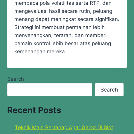
membaca pola volatilitas serta RTP, dan
mengevaluasi hasil secara rutin, peluang
menang dapat meningkat secara signifikan.
Strategi ini membuat permainan lebih
menyenangkan, terarah, dan memberi
pemain kontrol lebih besar atas peluang
kemenangan mereka.
Search
Search
Recent Posts
Teknik Main Bertahap Agar Gacor Di Slot