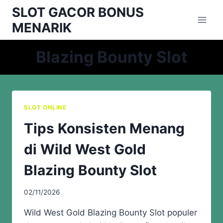
Skip
SLOT GACOR BONUS
to
MENARIK
content
Blazing Bounty Slot
SLOT ONLINE
Tips Konsisten Menang
di Wild West Gold
Blazing Bounty Slot
02/11/2026
Wild West Gold Blazing Bounty Slot populer