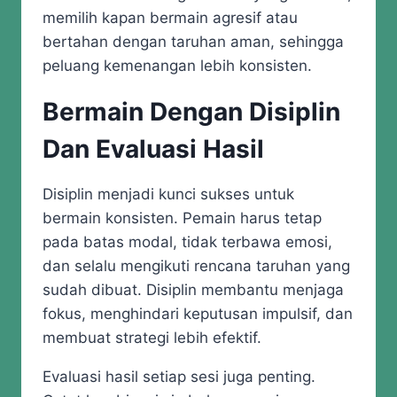
memilih kapan bermain agresif atau
bertahan dengan taruhan aman, sehingga
peluang kemenangan lebih konsisten.
Bermain Dengan Disiplin
Dan Evaluasi Hasil
Disiplin menjadi kunci sukses untuk
bermain konsisten. Pemain harus tetap
pada batas modal, tidak terbawa emosi,
dan selalu mengikuti rencana taruhan yang
sudah dibuat. Disiplin membantu menjaga
fokus, menghindari keputusan impulsif, dan
membuat strategi lebih efektif.
Evaluasi hasil setiap sesi juga penting.