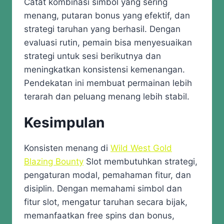
Catat kombinasi simbol yang sering
menang, putaran bonus yang efektif, dan
strategi taruhan yang berhasil. Dengan
evaluasi rutin, pemain bisa menyesuaikan
strategi untuk sesi berikutnya dan
meningkatkan konsistensi kemenangan.
Pendekatan ini membuat permainan lebih
terarah dan peluang menang lebih stabil.
Kesimpulan
Konsisten menang di
Wild West Gold
Blazing Bounty
Slot membutuhkan strategi,
pengaturan modal, pemahaman fitur, dan
disiplin. Dengan memahami simbol dan
fitur slot, mengatur taruhan secara bijak,
memanfaatkan free spins dan bonus,