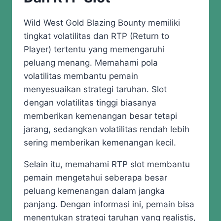
Wild West Gold Blazing Bounty memiliki
tingkat volatilitas dan RTP (Return to
Player) tertentu yang memengaruhi
peluang menang. Memahami pola
volatilitas membantu pemain
menyesuaikan strategi taruhan. Slot
dengan volatilitas tinggi biasanya
memberikan kemenangan besar tetapi
jarang, sedangkan volatilitas rendah lebih
sering memberikan kemenangan kecil.
Selain itu, memahami RTP slot membantu
pemain mengetahui seberapa besar
peluang kemenangan dalam jangka
panjang. Dengan informasi ini, pemain bisa
menentukan strategi taruhan yang realistis,