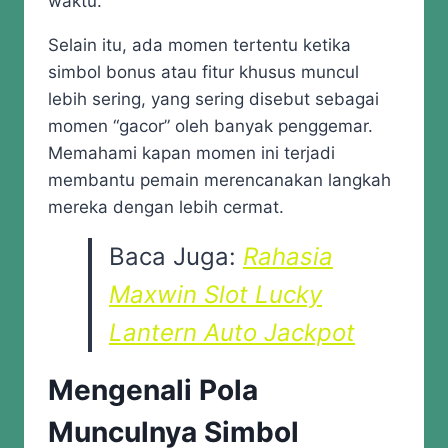
waktu.
Selain itu, ada momen tertentu ketika
simbol bonus atau fitur khusus muncul
lebih sering, yang sering disebut sebagai
momen “gacor” oleh banyak penggemar.
Memahami kapan momen ini terjadi
membantu pemain merencanakan langkah
mereka dengan lebih cermat.
Baca Juga:
Rahasia
Maxwin Slot Lucky
Lantern Auto Jackpot
Mengenali Pola
Munculnya Simbol