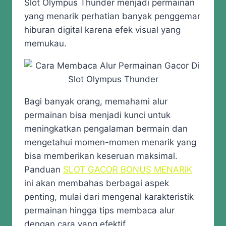
Slot Olympus Thunder menjadi permainan
yang menarik perhatian banyak penggemar
hiburan digital karena efek visual yang
memukau.
Bagi banyak orang, memahami alur
permainan bisa menjadi kunci untuk
meningkatkan pengalaman bermain dan
mengetahui momen-momen menarik yang
bisa memberikan keseruan maksimal.
Panduan
SLOT GACOR BONUS MENARIK
ini akan membahas berbagai aspek
penting, mulai dari mengenal karakteristik
permainan hingga tips membaca alur
dengan cara yang efektif.