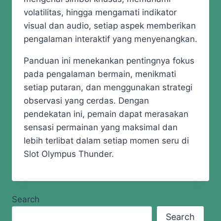
volatilitas, hingga mengamati indikator
visual dan audio, setiap aspek memberikan
pengalaman interaktif yang menyenangkan.
Panduan ini menekankan pentingnya fokus
pada pengalaman bermain, menikmati
setiap putaran, dan menggunakan strategi
observasi yang cerdas. Dengan
pendekatan ini, pemain dapat merasakan
sensasi permainan yang maksimal dan
lebih terlibat dalam setiap momen seru di
Slot Olympus Thunder.
Search
Search