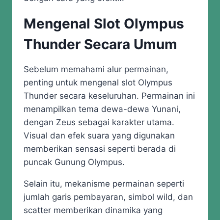
Mengenal Slot Olympus
Thunder Secara Umum
Sebelum memahami alur permainan,
penting untuk mengenal slot Olympus
Thunder secara keseluruhan. Permainan ini
menampilkan tema dewa-dewa Yunani,
dengan Zeus sebagai karakter utama.
Visual dan efek suara yang digunakan
memberikan sensasi seperti berada di
puncak Gunung Olympus.
Selain itu, mekanisme permainan seperti
jumlah garis pembayaran, simbol wild, dan
scatter memberikan dinamika yang