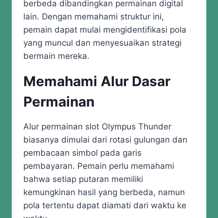
berbeda dibandingkan permainan digital
lain. Dengan memahami struktur ini,
pemain dapat mulai mengidentifikasi pola
yang muncul dan menyesuaikan strategi
bermain mereka.
Memahami Alur Dasar
Permainan
Alur permainan slot Olympus Thunder
biasanya dimulai dari rotasi gulungan dan
pembacaan simbol pada garis
pembayaran. Pemain perlu memahami
bahwa setiap putaran memiliki
kemungkinan hasil yang berbeda, namun
pola tertentu dapat diamati dari waktu ke