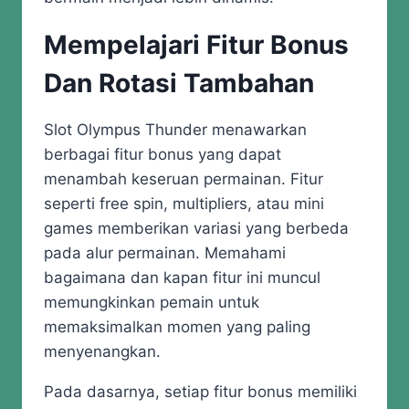
Mempelajari Fitur Bonus
Dan Rotasi Tambahan
Slot Olympus Thunder menawarkan
berbagai fitur bonus yang dapat
menambah keseruan permainan. Fitur
seperti free spin, multipliers, atau mini
games memberikan variasi yang berbeda
pada alur permainan. Memahami
bagaimana dan kapan fitur ini muncul
memungkinkan pemain untuk
memaksimalkan momen yang paling
menyenangkan.
Pada dasarnya, setiap fitur bonus memiliki