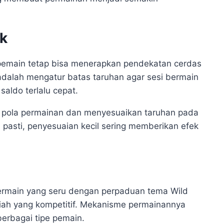
ik
pemain tetap bisa menerapkan pendekatan cerdas
dalah mengatur batas taruhan agar sesi bermain
aldo terlalu cepat.
i pola permainan dan menyesuaikan taruhan pada
 pasti, penyesuaian kecil sering memberikan efek
rmain yang seru dengan perpaduan tema Wild
diah yang kompetitif. Mekanisme permainannya
rbagai tipe pemain.