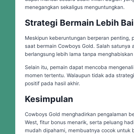
menegangkan sekaligus menguntungkan.
Strategi Bermain Lebih Ba
Meskipun keberuntungan berperan penting, 
saat bermain Cowboys Gold. Salah satunya a
berlangsung lebih lama tanpa menghabiskan s
Selain itu, pemain dapat mencoba mengenal
momen tertentu. Walaupun tidak ada strategi
positif pada hasil akhir.
Kesimpulan
Cowboys Gold menghadirkan pengalaman be
West, fitur bonus menarik, serta peluang ha
mudah dipahami, membuatnya cocok untuk be