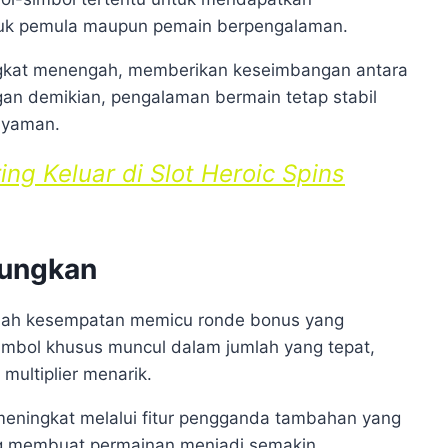
tuk pemula maupun pemain berpengalaman.
 tingkat menengah, memberikan keseimbangan antara
gan demikian, pengalaman bermain tetap stabil
nyaman.
ing Keluar di Slot Heroic Spins
tungkan
dalah kesempatan memicu ronde bonus yang
imbol khusus muncul dalam jumlah yang tepat,
ultiplier menarik.
eningkat melalui fitur pengganda tambahan yang
ang membuat permainan menjadi semakin