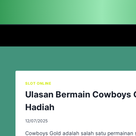
Skip
to
content
SLOT ONLINE
Ulasan Bermain Cowboys 
Hadiah
12/07/2025
Cowboys Gold adalah salah satu permainan 