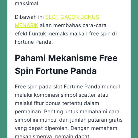
maksimal.
Dibawah ini
SLOT GACOR BONUS
MENARIK
akan membahas cara-cara
efektif untuk memaksimalkan free spin di
Fortune Panda.
Pahami Mekanisme Free
Spin Fortune Panda
Free spin pada slot Fortune Panda muncul
melalui kombinasi simbol scatter atau
melalui fitur bonus tertentu dalam
permainan. Penting untuk memahami cara
simbol ini muncul dan jumlah putaran gratis
yang dapat diperoleh. Dengan memahami
mekanismenya, pemain dapat