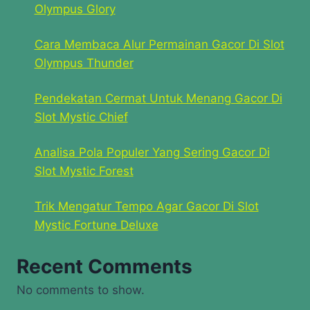
Olympus Glory
Cara Membaca Alur Permainan Gacor Di Slot
Olympus Thunder
Pendekatan Cermat Untuk Menang Gacor Di
Slot Mystic Chief
Analisa Pola Populer Yang Sering Gacor Di
Slot Mystic Forest
Trik Mengatur Tempo Agar Gacor Di Slot
Mystic Fortune Deluxe
Recent Comments
No comments to show.