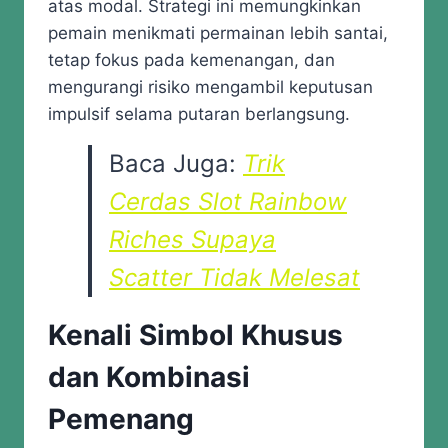
atas modal. Strategi ini memungkinkan
pemain menikmati permainan lebih santai,
tetap fokus pada kemenangan, dan
mengurangi risiko mengambil keputusan
impulsif selama putaran berlangsung.
Baca Juga:
Trik
Cerdas Slot Rainbow
Riches Supaya
Scatter Tidak Melesat
Kenali Simbol Khusus
dan Kombinasi
Pemenang