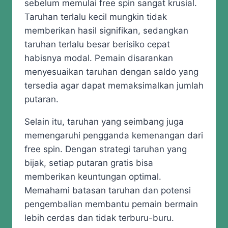
sebelum memulai free spin sangat krusial.
Taruhan terlalu kecil mungkin tidak
memberikan hasil signifikan, sedangkan
taruhan terlalu besar berisiko cepat
habisnya modal. Pemain disarankan
menyesuaikan taruhan dengan saldo yang
tersedia agar dapat memaksimalkan jumlah
putaran.
Selain itu, taruhan yang seimbang juga
memengaruhi pengganda kemenangan dari
free spin. Dengan strategi taruhan yang
bijak, setiap putaran gratis bisa
memberikan keuntungan optimal.
Memahami batasan taruhan dan potensi
pengembalian membantu pemain bermain
lebih cerdas dan tidak terburu-buru.