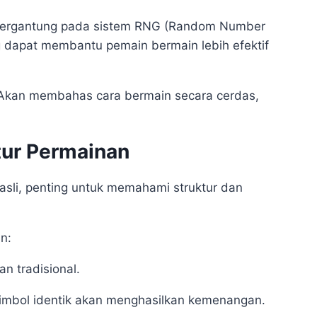
 bergantung pada sistem RNG (Random Number
g dapat membantu pemain bermain lebih efektif
kan membahas cara bermain secara cerdas,
tur Permainan
li, penting untuk memahami struktur dan
n:
n tradisional.
imbol identik akan menghasilkan kemenangan.