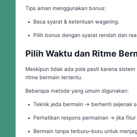
Tips aman menggunakan bonus:
Baca syarat & ketentuan wagering.
Pilih bonus dengan syarat rendah dan reali
Pilih Waktu dan Ritme Ber
Meskipun tidak ada pola pasti karena sist
ritme bermain tertentu.
Beberapa metode yang umum digunakan:
Teknik jeda bermain → berhenti sejenak s
Perhatikan respons permainan → jika fitur
Bermain tanpa terburu–buru untuk menjag