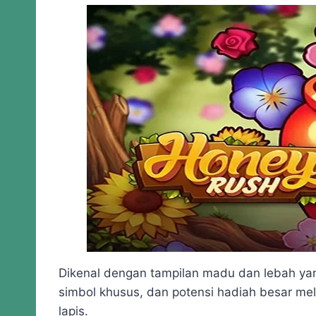
Dikenal dengan tampilan madu dan lebah ya
simbol khusus, dan potensi hadiah besar mela
lapis.