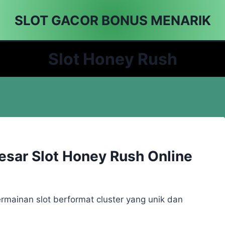
SLOT GACOR BONUS MENARIK
Slot Honey Rush
sar Slot Honey Rush Online
rmainan slot berformat cluster yang unik dan