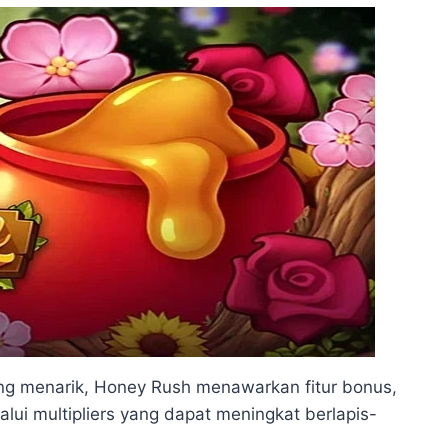
ng menarik, Honey Rush menawarkan fitur bonus,
lui multipliers yang dapat meningkat berlapis-