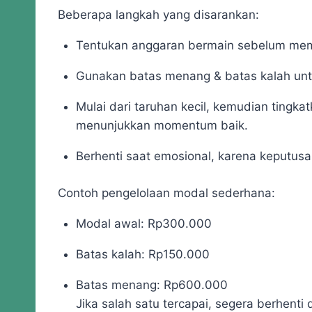
Beberapa langkah yang disarankan:
Tentukan anggaran bermain sebelum mem
Gunakan batas menang & batas kalah unt
Mulai dari taruhan kecil, kemudian tingka
menunjukkan momentum baik.
Berhenti saat emosional, karena keputusa
Contoh pengelolaan modal sederhana:
Modal awal: Rp300.000
Batas kalah: Rp150.000
Batas menang: Rp600.000
Jika salah satu tercapai, segera berhenti 