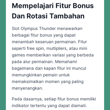
Mempelajari Fitur Bonus
Dan Rotasi Tambahan
Slot Olympus Thunder menawarkan
berbagai fitur bonus yang dapat
menambah keseruan permainan. Fitur
seperti free spin, multipliers, atau mini
games memberikan variasi yang berbeda
pada alur permainan. Memahami
bagaimana dan kapan fitur ini muncul
memungkinkan pemain untuk
memaksimalkan momen yang paling
menyenangkan.
Pada dasarnya, setiap fitur bonus memiliki
indikator tertentu yang dapat diamati.