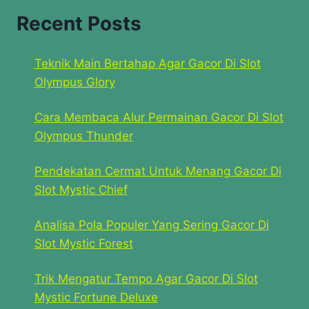
Recent Posts
Teknik Main Bertahap Agar Gacor Di Slot
Olympus Glory
Cara Membaca Alur Permainan Gacor Di Slot
Olympus Thunder
Pendekatan Cermat Untuk Menang Gacor Di
Slot Mystic Chief
Analisa Pola Populer Yang Sering Gacor Di
Slot Mystic Forest
Trik Mengatur Tempo Agar Gacor Di Slot
Mystic Fortune Deluxe