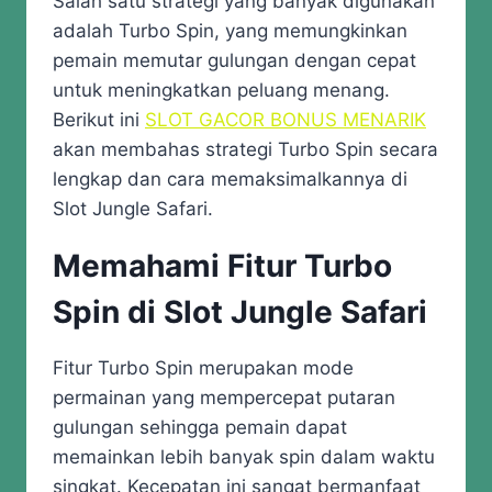
Salah satu strategi yang banyak digunakan
adalah Turbo Spin, yang memungkinkan
pemain memutar gulungan dengan cepat
untuk meningkatkan peluang menang.
Berikut ini
SLOT GACOR BONUS MENARIK
akan membahas strategi Turbo Spin secara
lengkap dan cara memaksimalkannya di
Slot Jungle Safari.
Memahami Fitur Turbo
Spin di Slot Jungle Safari
Fitur Turbo Spin merupakan mode
permainan yang mempercepat putaran
gulungan sehingga pemain dapat
memainkan lebih banyak spin dalam waktu
singkat. Kecepatan ini sangat bermanfaat