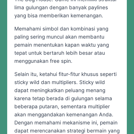
lima gulungan dengan banyak paylines
yang bisa memberikan kemenangan.
Memahami simbol dan kombinasi yang
paling sering muncul akan membantu
pemain menentukan kapan waktu yang
tepat untuk bertaruh lebih besar atau
menggunakan free spin.
Selain itu, ketahui fitur-fitur khusus seperti
sticky wild dan multipliers. Sticky wild
dapat meningkatkan peluang menang
karena tetap berada di gulungan selama
beberapa putaran, sementara multiplier
akan menggandakan kemenangan Anda.
Dengan memahami mekanisme ini, pemain
dapat merencanakan strategi bermain yang