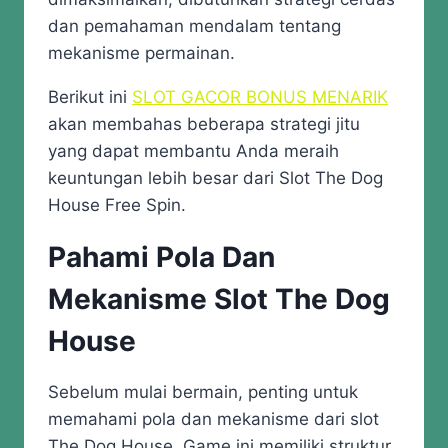
dan pemahaman mendalam tentang
mekanisme permainan.
Berikut ini
SLOT GACOR BONUS MENARIK
akan membahas beberapa strategi jitu
yang dapat membantu Anda meraih
keuntungan lebih besar dari Slot The Dog
House Free Spin.
Pahami Pola Dan
Mekanisme Slot The Dog
House
Sebelum mulai bermain, penting untuk
memahami pola dan mekanisme dari slot
The Dog House. Game ini memiliki struktur