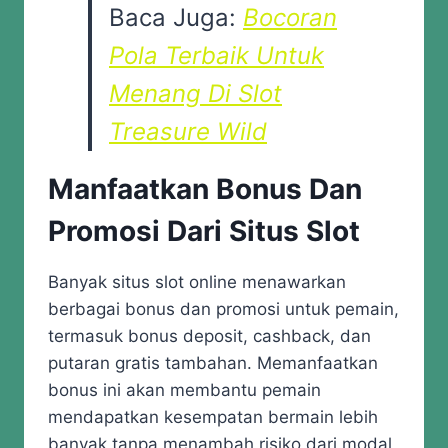
Baca Juga:
Bocoran
Pola Terbaik Untuk
Menang Di Slot
Treasure Wild
Manfaatkan Bonus Dan
Promosi Dari Situs Slot
Banyak situs slot online menawarkan
berbagai bonus dan promosi untuk pemain,
termasuk bonus deposit, cashback, dan
putaran gratis tambahan. Memanfaatkan
bonus ini akan membantu pemain
mendapatkan kesempatan bermain lebih
banyak tanpa menambah risiko dari modal