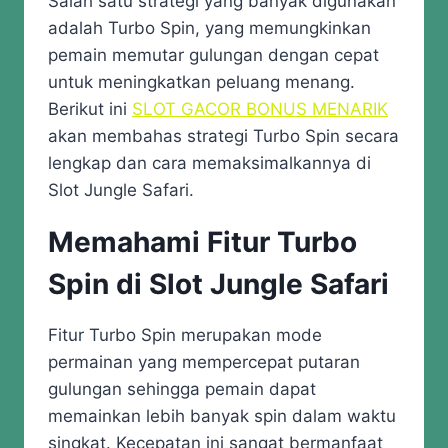
Salah satu strategi yang banyak digunakan
adalah Turbo Spin, yang memungkinkan
pemain memutar gulungan dengan cepat
untuk meningkatkan peluang menang.
Berikut ini
SLOT GACOR BONUS MENARIK
akan membahas strategi Turbo Spin secara
lengkap dan cara memaksimalkannya di
Slot Jungle Safari.
Memahami Fitur Turbo
Spin di Slot Jungle Safari
Fitur Turbo Spin merupakan mode
permainan yang mempercepat putaran
gulungan sehingga pemain dapat
memainkan lebih banyak spin dalam waktu
singkat. Kecepatan ini sangat bermanfaat