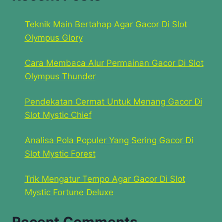
Teknik Main Bertahap Agar Gacor Di Slot
Olympus Glory
Cara Membaca Alur Permainan Gacor Di Slot
Olympus Thunder
Pendekatan Cermat Untuk Menang Gacor Di
Slot Mystic Chief
Analisa Pola Populer Yang Sering Gacor Di
Slot Mystic Forest
Trik Mengatur Tempo Agar Gacor Di Slot
Mystic Fortune Deluxe