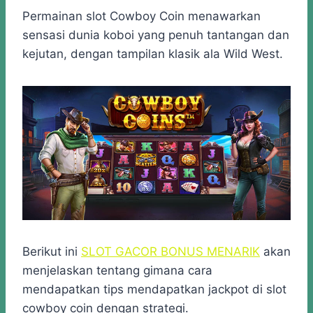
h
a
e
e
k
i
h
a
c
s
l
y
n
a
Permainan slot Cowboy Coin menawarkan
t
e
s
e
p
e
r
sensasi dunia koboi yang penuh tantangan dan
s
b
e
g
e
e
kejutan, dengan tampilan klasik ala Wild West.
A
o
n
r
p
o
g
a
p
k
e
m
r
Berikut ini
SLOT GACOR BONUS MENARIK
akan
menjelaskan tentang gimana cara
mendapatkan tips mendapatkan jackpot di slot
cowboy coin dengan strategi.