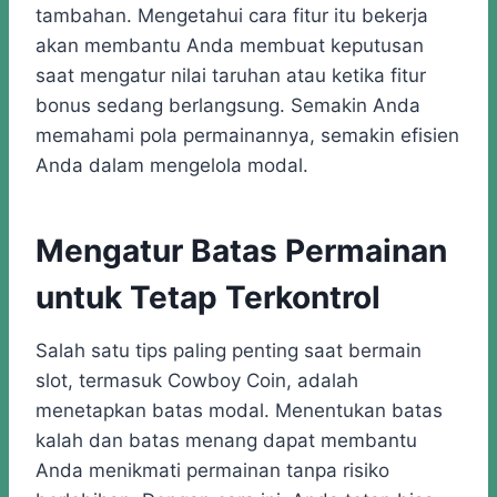
tambahan. Mengetahui cara fitur itu bekerja
akan membantu Anda membuat keputusan
saat mengatur nilai taruhan atau ketika fitur
bonus sedang berlangsung. Semakin Anda
memahami pola permainannya, semakin efisien
Anda dalam mengelola modal.
Mengatur Batas Permainan
untuk Tetap Terkontrol
Salah satu tips paling penting saat bermain
slot, termasuk Cowboy Coin, adalah
menetapkan batas modal. Menentukan batas
kalah dan batas menang dapat membantu
Anda menikmati permainan tanpa risiko