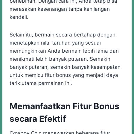
berlebihan. Dengan cara ini, Anda tetap bisa
merasakan kesenangan tanpa kehilangan
kendali.
Selain itu, bermain secara bertahap dengan
menetapkan nilai taruhan yang sesuai
memungkinkan Anda bermain lebih lama dan
menikmati lebih banyak putaran. Semakin
banyak putaran, semakin banyak kesempatan
untuk memicu fitur bonus yang menjadi daya
tarik utama permainan ini.
Memanfaatkan Fitur Bonus
secara Efektif
Cowboy Coin menawarkan beberapa fitur